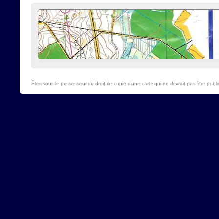
Êtes-vous le possesseur du droit de copie d'une carte qui ne devrait pas être publi