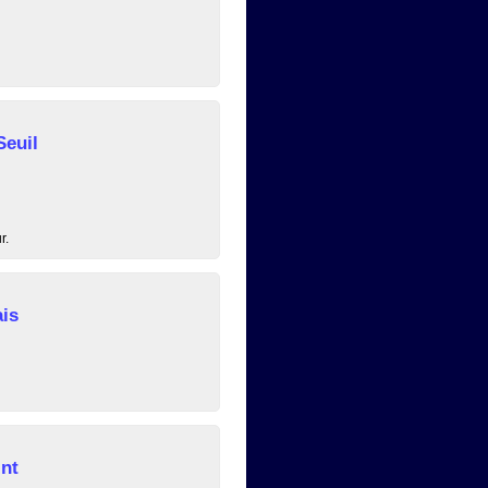
euil
r.
is
nt