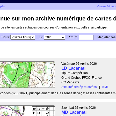
épés
Összes felhasz
nue sur mon archive numérique de cartes d'
 ce site les cartes et tracés des courses d'orientation auxquelles j'ai participé.
Típus:
Év:
Szűrő:
Megjelenítés
Vasárnap 26 Április 2026
LD Lacanau
Típus: Compétition
Grand Crohot, FFCO, France
CO Pédestre
Áttekintő térkép mutatása
|
KML
secondes (9/16/18/21) principalement dans les zones de véget assez confusantes ma
Szombat 25 Április 2026
MD Lacanau