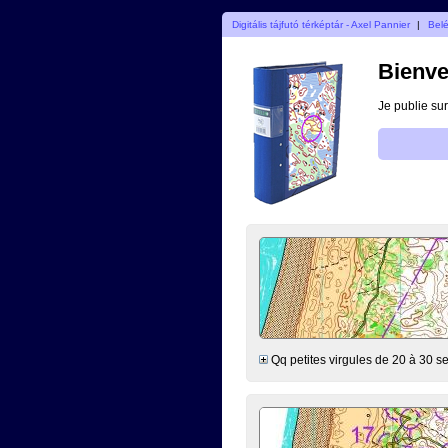
Digitális tájfutó térképtár - Axel Pannier
|
Bel
Bienve
Je publie sur
Qq petites virgules de 20 à 30 