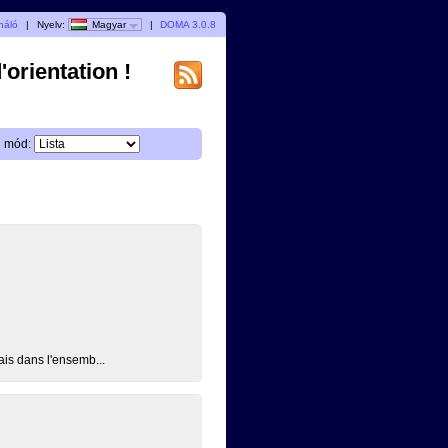
náló
|
Nyelv:
Magyar
|
DOMA 3.0.8
orientation !
i mód:
is dans l'ensemb...