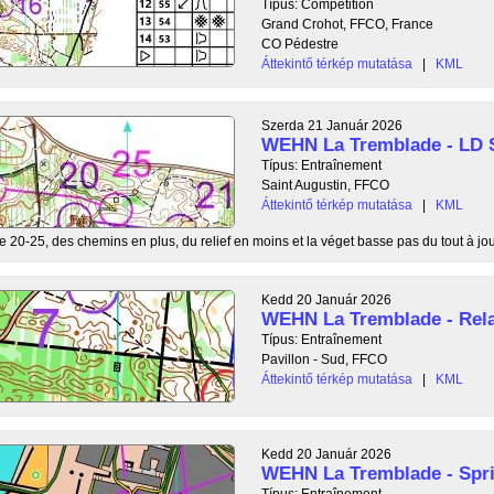
Típus: Compétition
Grand Crohot, FFCO, France
CO Pédestre
Áttekintő térkép mutatása
|
KML
Szerda 21 Január 2026
WEHN La Tremblade - LD S
Típus: Entraînement
Saint Augustin, FFCO
Áttekintő térkép mutatása
|
KML
e 20-25, des chemins en plus, du relief en moins et la véget basse pas du tout à jou
Kedd 20 Január 2026
WEHN La Tremblade - Rela
Típus: Entraînement
Pavillon - Sud, FFCO
Áttekintő térkép mutatása
|
KML
Kedd 20 Január 2026
WEHN La Tremblade - Spri
Típus: Entraînement