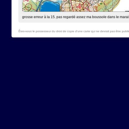
grosse erreur à la 15. pas regardé assez ma boussole dans le marai
Êtes-vous le possesseur du droit de copie d'une carte qui ne devrait pas être publi