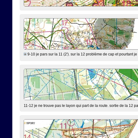
9-10 je pars sur la 11 (2'). sur la 12 problème de cap et pourtant je
11-12 je ne trouve pas le layon qui part de la route. sortie de la 12 p