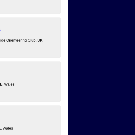
s
ide Orienteering Club, UK
E, Wales
E, Wales