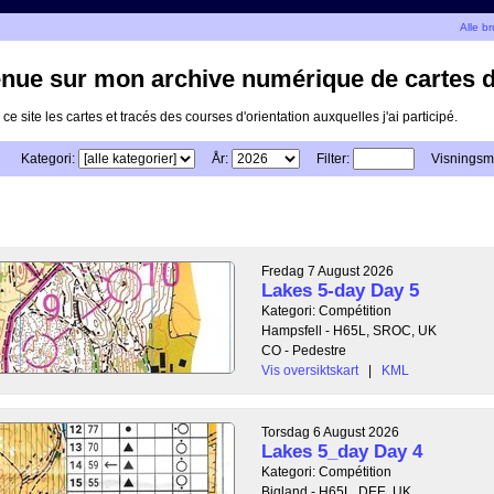
Alle b
nue sur mon archive numérique de cartes d'
 ce site les cartes et tracés des courses d'orientation auxquelles j'ai participé.
Kategori:
År:
Filter:
Visningsm
Fredag 7 August 2026
Lakes 5-day Day 5
Kategori: Compétition
Hampsfell - H65L, SROC, UK
CO - Pedestre
Vis oversiktskart
|
KML
Torsdag 6 August 2026
Lakes 5_day Day 4
Kategori: Compétition
Bigland - H65L, DEE, UK