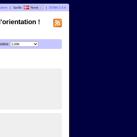
rukere
|
Språk:
Norsk
|
DOMA 3.0.8
orientation !
odus: