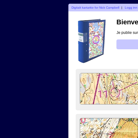
Digitalt kartarkiv for Nick Campbell
|
Logg inn
Bienve
Je publie sur