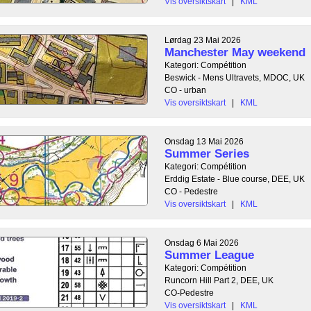
Vis oversiktskart
|
KML
Lørdag 23 Mai 2026
Manchester May weekend
Kategori: Compétition
Beswick - Mens Ultravets, MDOC, UK
CO - urban
Vis oversiktskart
|
KML
Onsdag 13 Mai 2026
Summer Series
Kategori: Compétition
Erddig Estate - Blue course, DEE, UK
CO - Pedestre
Vis oversiktskart
|
KML
Onsdag 6 Mai 2026
Summer League
Kategori: Compétition
Runcorn Hill Part 2, DEE, UK
CO-Pedestre
Vis oversiktskart
|
KML