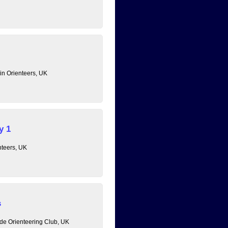
in Orienteers, UK
y 1
nteers, UK
s
de Orienteering Club, UK