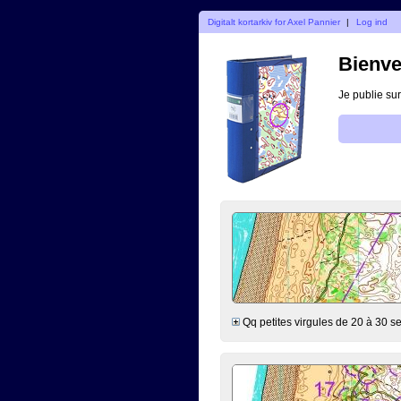
Digitalt kortarkiv for Axel Pannier
|
Log ind
Bienve
Je publie sur
Qq petites virgules de 20 à 30 