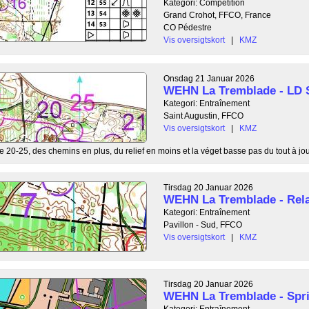
Kategori: Compétition
Grand Crohot, FFCO, France
CO Pédestre
Vis oversigtskort
|
KMZ
Onsdag 21 Januar 2026
WEHN La Tremblade - LD S
Kategori: Entraînement
Saint Augustin, FFCO
Vis oversigtskort
|
KMZ
e 20-25, des chemins en plus, du relief en moins et la véget basse pas du tout à jou
Tirsdag 20 Januar 2026
WEHN La Tremblade - Rela
Kategori: Entraînement
Pavillon - Sud, FFCO
Vis oversigtskort
|
KMZ
Tirsdag 20 Januar 2026
WEHN La Tremblade - Spri
Kategori: Entraînement