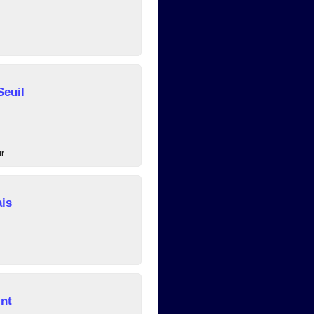
euil
r.
is
nt