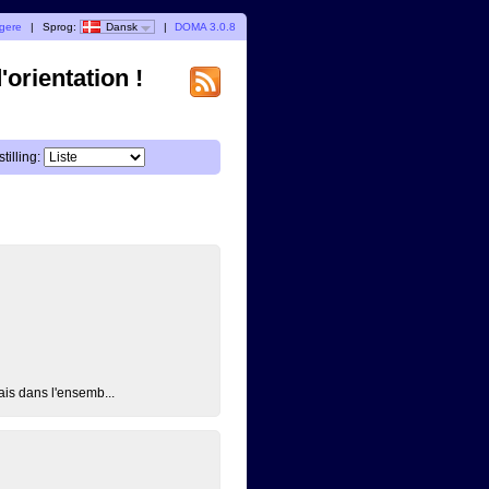
ugere
|
Sprog:
Dansk
|
DOMA 3.0.8
orientation !
tilling:
is dans l'ensemb...