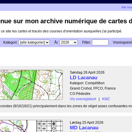
Alle br
nue sur mon archive numérique de cartes d'
 ce site les cartes et tracés des courses d'orientation auxquelles j'ai participé.
Kategori:
År:
Filter:
Visningsinds
Søndag 26 April 2026
LD Lacanau
Kategori: Compétition
Grand Crohot, FFCO, France
CO Pédestre
Vis oversigtskort
|
KMZ
secondes (9/16/18/21) principalement dans les zones de véget assez confusantes ma
Lørdag 25 April 2026
MD Lacanau