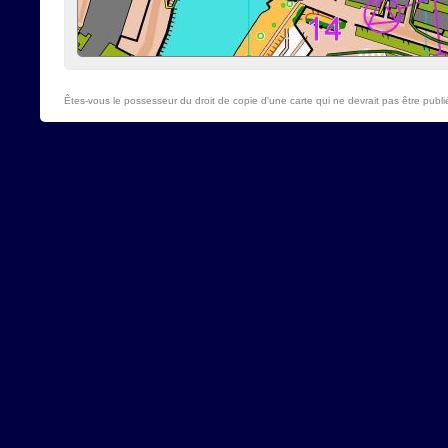
Êtes-vous le possesseur du droit de copie d'une carte qui ne devrait pas être publi